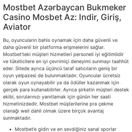
Mostbet Azərbaycan Bukmeker
Casino Мosbet Az: Indir, Giriş,
Aviator
Bu, oyuncuların bahis oynamak için daha güvenli ve
daha güvenli bir platforma erişmelerini sağlar.
Mostbet’teki müşteri hizmetleri personeli iyi eğitimlidir
ve tüketicilere en iyi çevrimiçi deneyimi sunmayı taahhüt
eder. Sitede ayrıca üçüncü taraf satıcıların geniş bir
oyun yelpazesi de bulunmaktadır. Oyuncular ücretsiz
olarak oyun oynayabilir ya da ödüller kazanmak için
gerçek para kullanabilirler. Ayrıca şirketin müşteri destek
ekibi, sorularınızı yanıtlamak için günün her saati
hizmetinizdedir. Mostbet müşterilerine pra çekme
olanağı weil dahil olmak üzere birçok avantaj
sunmaktadır.
Mostbet’e gidin ve en sevdiğiniz sanal sporlar