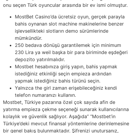
onu seçen Türk oyuncular arasında bir ev ismi olmuştur.
MostBet Casino’da ücretsiz oyun, gerçek parayla
bahis oynanan slot machine makinelerine benzer
işlevsellikteki slotların demo sürümlerinde
mümkündür.
250 bedava dönüşü garantilemek için minimum
230 Lira ya weil başka bir para biriminde eşdeğeri
depozito yatırılmalıdır.
Mostbet hesabınıza giriş yapın, bahis yapmak
istediğiniz etkinliği seçin empieza ardından
yapmak istediğiniz bahis türünü seçin.
Yalnızca the girl zaman erişebileceğiniz kendi
telefon numaranızı kullanın.
Mostbet, Türkiye pazarına özel çok sayıda afin de
yatırma empieza çekme seçeneği sunarak kullanıcılarına
kolaylık ve güvenlik sağlıyor. Aşağıda” “Mostbet’in
Türkiye’deki mevcut finansal yöntemlerine derinlemesine
bir genel bakış bulunmaktadır. Şifrenizi unutursanız,