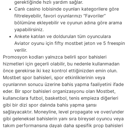
gerektiğinde hızlı yardım sağlar.
Canlı casino lobisinde oyunları kategorilere göre
filtreleyebilir, favori oyunlarınızı “Favoriler”
bölümüne ekleyebilir ve oyunun adına göre arama
yapabilirsiniz.
Ankete katılan ve doldurulan tüm oyunculara
Aviator oyunu için fifty mostbet jeton ve 5 freespin
verilir.
Promosyon kodları yalnızca belirli spor bahisleri
hizmetleri için geçerli olabilir, bu nedenle kullanmadan
önce gerekirse iki kez kontrol ettiğinizden emin olun.
Mostbet spor bahisleri, spor etkinliklerinin veya
oyunlarının sonucu üzerine bahis yapma faaliyetini ifade
eder. Bir spor bahisleri organizasyonu olan Mostbet,
kullanıcılara futbol, basketbol, tenis empieza diğerleri
gibi bir dizi spor dalında bahis yapma şansı
sağlayacaktır. Moneyline, level propagate ve over/under
gibi geleneksel bahislerin yanı sıra bireysel oyuncu veya
takım performansına dayalı daha spesifik prop bahisleri