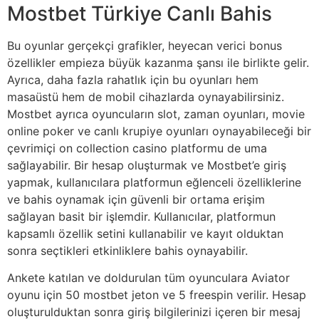
Mostbet Türkiye Canlı Bahis
Bu oyunlar gerçekçi grafikler, heyecan verici bonus
özellikler empieza büyük kazanma şansı ile birlikte gelir.
Ayrıca, daha fazla rahatlık için bu oyunları hem
masaüstü hem de mobil cihazlarda oynayabilirsiniz.
Mostbet ayrıca oyuncuların slot, zaman oyunları, movie
online poker ve canlı krupiye oyunları oynayabileceği bir
çevrimiçi on collection casino platformu de uma
sağlayabilir. Bir hesap oluşturmak ve Mostbet’e giriş
yapmak, kullanıcılara platformun eğlenceli özelliklerine
ve bahis oynamak için güvenli bir ortama erişim
sağlayan basit bir işlemdir. Kullanıcılar, platformun
kapsamlı özellik setini kullanabilir ve kayıt olduktan
sonra seçtikleri etkinliklere bahis oynayabilir.
Ankete katılan ve doldurulan tüm oyunculara Aviator
oyunu için 50 mostbet jeton ve 5 freespin verilir. Hesap
oluşturulduktan sonra giriş bilgilerinizi içeren bir mesaj