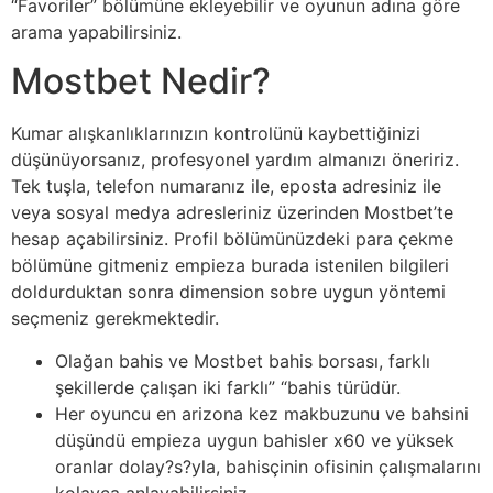
“Favoriler” bölümüne ekleyebilir ve oyunun adına göre
arama yapabilirsiniz.
Mostbet Nedir?
Kumar alışkanlıklarınızın kontrolünü kaybettiğinizi
düşünüyorsanız, profesyonel yardım almanızı öneririz.
Tek tuşla, telefon numaranız ile, eposta adresiniz ile
veya sosyal medya adresleriniz üzerinden Mostbet’te
hesap açabilirsiniz. Profil bölümünüzdeki para çekme
bölümüne gitmeniz empieza burada istenilen bilgileri
doldurduktan sonra dimension sobre uygun yöntemi
seçmeniz gerekmektedir.
Olağan bahis ve Mostbet bahis borsası, farklı
şekillerde çalışan iki farklı” “bahis türüdür.
Her oyuncu en arizona kez makbuzunu ve bahsini
düşündü empieza uygun bahisler x60 ve yüksek
oranlar dolay?s?yla, bahisçinin ofisinin çalışmalarını
kolayca anlayabilirsiniz.