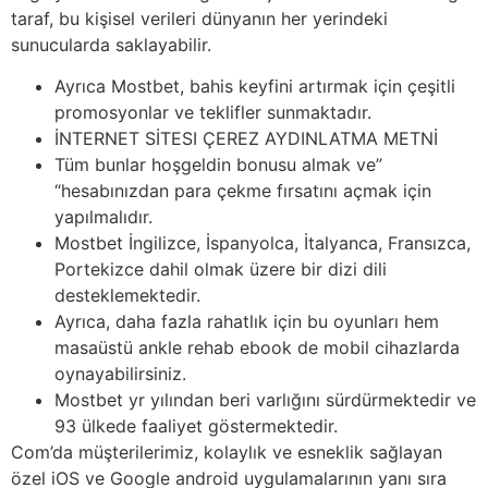
taraf, bu kişisel verileri dünyanın her yerindeki
sunucularda saklayabilir.
Ayrıca Mostbet, bahis keyfini artırmak için çeşitli
promosyonlar ve teklifler sunmaktadır.
İNTERNET SİTESI ÇEREZ AYDINLATMA METNİ
Tüm bunlar hoşgeldin bonusu almak ve”
“hesabınızdan para çekme fırsatını açmak için
yapılmalıdır.
Mostbet İngilizce, İspanyolca, İtalyanca, Fransızca,
Portekizce dahil olmak üzere bir dizi dili
desteklemektedir.
Ayrıca, daha fazla rahatlık için bu oyunları hem
masaüstü ankle rehab ebook de mobil cihazlarda
oynayabilirsiniz.
Mostbet yr yılından beri varlığını sürdürmektedir ve
93 ülkede faaliyet göstermektedir.
Com’da müşterilerimiz, kolaylık ve esneklik sağlayan
özel iOS ve Google android uygulamalarının yanı sıra