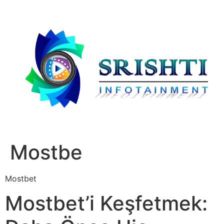
Mostbe
Mostbet
Mostbet’i Keşfetmek: