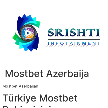
Mostbet Azerbaija
Mostbet Azerbaijan
Türkiye Mostbet