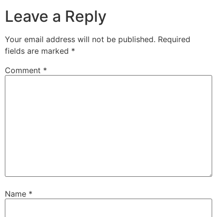
Leave a Reply
Your email address will not be published.
Required
fields are marked
*
Comment
*
Name
*