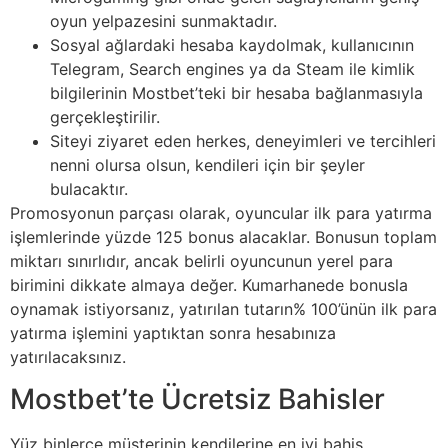
oyun yelpazesini sunmaktadır.
Sosyal ağlardaki hesaba kaydolmak, kullanıcının
Telegram, Search engines ya da Steam ile kimlik
bilgilerinin Mostbet’teki bir hesaba bağlanmasıyla
gerçekleştirilir.
Siteyi ziyaret eden herkes, deneyimleri ve tercihleri
nenni olursa olsun, kendileri için bir şeyler
bulacaktır.
Promosyonun parçası olarak, oyuncular ilk para yatırma
işlemlerinde yüzde 125 bonus alacaklar. Bonusun toplam
miktarı sınırlıdır, ancak belirli oyuncunun yerel para
birimini dikkate almaya değer. Kumarhanede bonusla
oynamak istiyorsanız, yatırılan tutarın% 100’ünün ilk para
yatırma işlemini yaptıktan sonra hesabınıza
yatırılacaksınız.
Mostbet’te Ücretsiz Bahisler
Yüz binlerce müşterinin kendilerine en iyi bahis