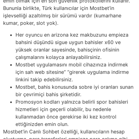
emin olmak için en son güvenlik protokollerini kullanır.
Bununla birlikte, Türk kullanıcılar için Mostbet’in
işlevselliği azaltılmış bir sürümü vardır (kumarhane
kumar, poker, slot yok).
Her oyuncu en arizona kez makbuzunu empieza
bahsini düşündü sigue uygun bahisler x60 ve
yüksek oranlar sayesinde, bahisçinin ofisinin
çalışmalarını kolayca anlayabilirsiniz.
Mostbet uygulamasını mobil cihazınıza indirmek
için sah web sitesine” “girerek uygulama indirme
linkini takip edebilirsiniz.
Mostbet, bahis konusunda sobre iyi oranları sunan
bir çevrimiçi bahis şirketidir.
Promosyon kodları yalnızca belirli spor bahisleri
hizmetleri için geçerli olabilir, bu nedenle
kullanmadan önce gerekirse iki kez kontrol
ettiğinizden emin olun.
Mostbet’in Canlı Sohbet özelliği, kullanıcıların hesap