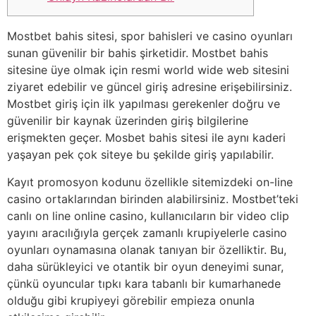
Mostbet bahis sitesi, spor bahisleri ve casino oyunları
sunan güvenilir bir bahis şirketidir. Mostbet bahis
sitesine üye olmak için resmi world wide web sitesini
ziyaret edebilir ve güncel giriş adresine erişebilirsiniz.
Mostbet giriş için ilk yapılması gerekenler doğru ve
güvenilir bir kaynak üzerinden giriş bilgilerine
erişmekten geçer. Mosbet bahis sitesi ile aynı kaderi
yaşayan pek çok siteye bu şekilde giriş yapılabilir.
Kayıt promosyon kodunu özellikle sitemizdeki on-line
casino ortaklarından birinden alabilirsiniz. Mostbet’teki
canlı on line online casino, kullanıcıların bir video clip
yayını aracılığıyla gerçek zamanlı krupiyelerle casino
oyunları oynamasına olanak tanıyan bir özelliktir. Bu,
daha sürükleyici ve otantik bir oyun deneyimi sunar,
çünkü oyuncular tıpkı kara tabanlı bir kumarhanede
olduğu gibi krupiyeyi görebilir empieza onunla