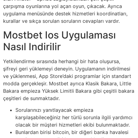
çarpışma oyunlarına yol açan oyun, çıkacak. Ayrıca
uygulama menüsünde destek hizmetleri koordinatları,
kurallar ve sıkça sorulan soruların cevapları vardır.
Mostbet Ios Uygulaması
Nasıl Indirilir
Yetkilendirme sırasında herhangi bir hata oluşursa,
şifreyi geri yüklemeyi deneyin. Uygulamanın indirilmesi
ve yüklenmesi, App Store’daki programlar için standart
modda gerçekleşir. Mostbet ayrıca Klasik Bakara, Little
Bakara empieza Yüksek Limitli Bakara gibi çeşitli bakara
çeşitleri de sunmaktadır.
Sorularınızı yanıtlayacak empieza
karşılaşabileceğiniz her türlü sorunla ilgili yardımcı
olacak bir müşteri hizmetleri ekibi bulunmaktadır.
Bunlardan birisi bitcoin, bir diğeri banka havalesi