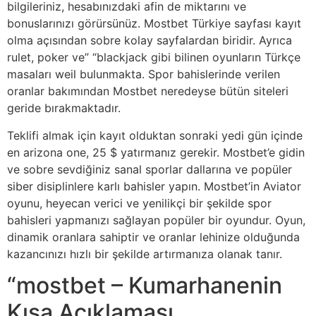
bilgileriniz, hesabınızdaki afin de miktarını ve
bonuslarınızı görürsünüz. Mostbet Türkiye sayfası kayıt
olma açısından sobre kolay sayfalardan biridir. Ayrıca
rulet, poker ve” “blackjack gibi bilinen oyunların Türkçe
masaları weil bulunmakta. Spor bahislerinde verilen
oranlar bakımından Mostbet neredeyse bütün siteleri
geride bırakmaktadır.
Teklifi almak için kayıt olduktan sonraki yedi gün içinde
en arizona one, 25 $ yatırmanız gerekir. Mostbet’e gidin
ve sobre sevdiğiniz sanal sporlar dallarına ve popüler
siber disiplinlere karlı bahisler yapın. Mostbet’in Aviator
oyunu, heyecan verici ve yenilikçi bir şekilde spor
bahisleri yapmanızı sağlayan popüler bir oyundur. Oyun,
dinamik oranlara sahiptir ve oranlar lehinize olduğunda
kazancınızı hızlı bir şekilde artırmanıza olanak tanır.
“mostbet – Kumarhanenin
Kısa Açıklaması