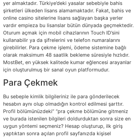
yer almaktadır. Türkiye’deki yasalar sebebiyle bahis
şirketleri ülkeden lisans alamamaktadır. Fakat, bahis ve
online casino sitelerine lisans sağlayan başka yerler
vardır empieza bu lisanslar bütün dünyada geçmektedir.
Oturum açmak için mobil cihazlarının Touch ID’sini
kullanabilir ya da şifrelerini ve telefon numaralarını
girebilirler. Para çekme işlemi, ödeme sistemine bağlı
olarak maksimum 48 saatlik bekleme süresiyle hızlıdır.
MostBet, en yüksek kalitede kumar eğlencesi arayanlar
için oluşturulmuş bir sanal oyun platformudur.
Para Çekmek
Bu sebeple kimlik bilgileriniz ile para gönderilecek
hesabın aynı olup olmadığın kontrol edilmesi şarttır.
Profil bölümünüzdeki” “pra çekme bölümüne gitmeniz
ve burada istenilen bilgileri doldurduktan sonra size en
uygun yöntemi seçmeniz? Hesap oluşturup, ilk giriş
yaptıktan sonra açılan profil sayfanızda kişisel