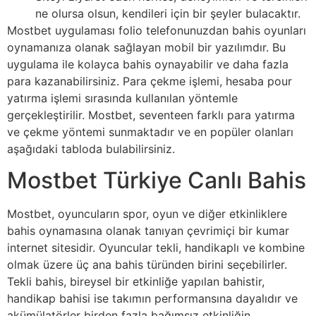
ne olursa olsun, kendileri için bir şeyler bulacaktır.
Mostbet uygulaması folio telefonunuzdan bahis oyunları
oynamanıza olanak sağlayan mobil bir yazılımdır. Bu
uygulama ile kolayca bahis oynayabilir ve daha fazla
para kazanabilirsiniz. Para çekme işlemi, hesaba pour
yatırma işlemi sırasında kullanılan yöntemle
gerçekleştirilir. Mostbet, seventeen farklı para yatırma
ve çekme yöntemi sunmaktadır ve en popüler olanları
aşağıdaki tabloda bulabilirsiniz.
Mostbet Türkiye Canlı Bahis
Mostbet, oyuncuların spor, oyun ve diğer etkinliklere
bahis oynamasına olanak tanıyan çevrimiçi bir kumar
internet sitesidir. Oyuncular tekli, handikaplı ve kombine
olmak üzere üç ana bahis türünden birini seçebilirler.
Tekli bahis, bireysel bir etkinliğe yapılan bahistir,
handikap bahisi ise takımın performansına dayalıdır ve
akümülatörler birden fazla bağımsız etkinliğin