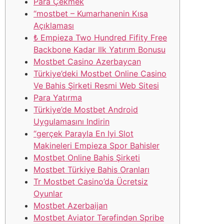
Para Çekmek
“mostbet – Kumarhanenin Kısa
Açıklaması
₺ Empieza Two Hundred Fifity Free
Backbone Kadar Ilk Yatırım Bonusu
Mostbet Casino Azerbaycan
Türkiye’deki Mostbet Online Casino
Ve Bahis Şirketi Resmi Web Sitesi
Para Yatırma
Türkiye’de Mostbet Android
Uygulamasını Indirin
“gerçek Parayla En Iyi Slot
Makineleri Empieza Spor Bahisler
Mostbet Online Bahis Şirketi
Mostbet Türkiye Bahis Oranları
Tr Mostbet Casino’da Ücretsiz
Oyunlar
Mostbet Azerbaijan
Mostbet Aviator Tərəfindən Spribe