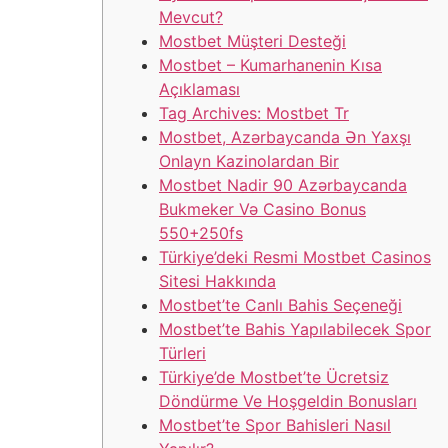
Mevcut?
Mostbet Müşteri Desteği
Mostbet – Kumarhanenin Kısa
Açıklaması
Tag Archives: Mostbet Tr
Mostbet, Azərbaycanda Ən Yaxşı
Onlayn Kazinolardan Bir
Mostbet Nadir 90 Azərbaycanda
Bukmeker Və Casino Bonus
550+250fs
Türkiye’deki Resmi Mostbet Casinos
Sitesi Hakkında
Mostbet’te Canlı Bahis Seçeneği
Mostbet’te Bahis Yapılabilecek Spor
Türleri
Türkiye’de Mostbet’te Ücretsiz
Döndürme Ve Hoşgeldin Bonusları
Mostbet’te Spor Bahisleri Nasıl