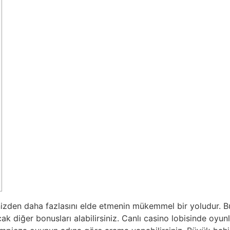
zden daha fazlasını elde etmenin mükemmel bir yoludur. Bu k
diğer bonusları alabilirsiniz. Canlı casino lobisinde oyunlar