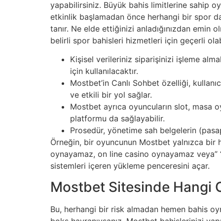
yapabilirsiniz. Büyük bahis limitlerine sahip 
etkinlik başlamadan önce herhangi bir spor da
tanır. Ne elde ettiğinizi anladığınızdan emin
belirli spor bahisleri hizmetleri için geçerli 
Kişisel verileriniz siparişinizi işleme a
için kullanılacaktır.
Mostbet’in Canlı Sohbet özelliği, kullanı
ve etkili bir yol sağlar.
Mostbet ayrıca oyuncuların slot, masa oy
platformu da sağlayabilir.
Prosedür, yönetime sah belgelerin (pasapo
Örneğin, bir oyuncunun Mostbet yalnızca bir he
oynayamaz, on line casino oynayamaz veya” “
sistemleri içeren yükleme penceresini açar.
Mostbet Sitesinde Hangi 
Bu, herhangi bir risk almadan hemen bahis oyn
boks hayranıysanız, Mostbet bahislerinizi yap