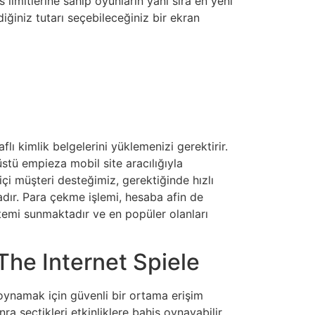
limitlerine sahip oyunların yanı sıra en yeni
iğiniz tutarı seçebileceğiniz bir ekran
ı kimlik belgelerini yüklemenizi gerektirir.
stü empieza mobil site aracılığıyla
çi müşteri desteğimiz, gerektiğinde hızlı
adır. Para çekme işlemi, hesaba afin de
ntemi sunmaktadır ve en popüler olanları
The Internet Spiele
 oynamak için güvenli bir ortama erişim
ra seçtikleri etkinliklere bahis oynayabilir.