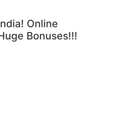
ndia! Online
 Huge Bonuses!!!