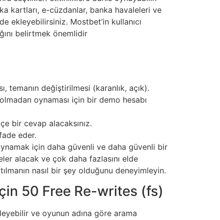
a kartları, e-cüzdanlar, banka havaleleri ve
 ekleyebilirsiniz. Mostbet’in kullanıcı
dığını belirtmek önemlidir
, temanın değiştirilmesi (karanlık, açık).
 olmadan oynaması için bir demo hesabı
e bir cevap alacaksınız.
ifade eder.
 oynamak için daha güvenli ve daha güvenli bir
eler alacak ve çok daha fazlasını elde
ılmanın nasıl bir şey olduğunu deneyimleyin.
çin 50 Free Re-writes (fs)
ekleyebilir ve oyunun adına göre arama