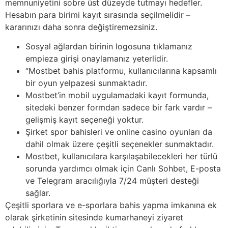
memnuniyetini sobre üst düzeyde tutmayı hedefler.
Hesabın para birimi kayıt sırasında seçilmelidir –
kararınızı daha sonra değiştiremezsiniz.
Sosyal ağlardan birinin logosuna tıklamanız
empieza girişi onaylamanız yeterlidir.
“Mostbet bahis platformu, kullanıcılarına kapsamlı
bir oyun yelpazesi sunmaktadır.
Mostbet’in mobil uygulamadaki kayıt formunda,
sitedeki benzer formdan sadece bir fark vardır –
gelişmiş kayıt seçeneği yoktur.
Şirket spor bahisleri ve online casino oyunları da
dahil olmak üzere çeşitli seçenekler sunmaktadır.
Mostbet, kullanıcılara karşılaşabilecekleri her türlü
sorunda yardımcı olmak için Canlı Sohbet, E-posta
ve Telegram aracılığıyla 7/24 müşteri desteği
sağlar.
Çeşitli sporlara ve e-sporlara bahis yapma imkanına ek
olarak şirketinin sitesinde kumarhaneyi ziyaret