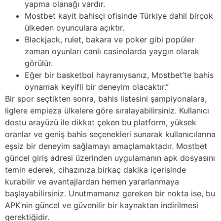
yapma olanağı vardır.
Mostbet kayit bahisçi ofisinde Türkiye dahil birçok
ülkeden oyunculara açıktır.
Blackjack, rulet, bakara ve poker gibi popüler
zaman oyunları canlı casinolarda yaygın olarak
görülür.
Eğer bir basketbol hayranıysanız, Mostbet’te bahis
oynamak keyifli bir deneyim olacaktır.”
Bir spor seçtikten sonra, bahis listesini şampiyonalara,
liglere empieza ülkelere göre sıralayabilirsiniz. Kullanıcı
dostu arayüzü ile dikkat çeken bu platform, yüksek
oranlar ve geniş bahis seçenekleri sunarak kullanıcılarına
eşsiz bir deneyim sağlamayı amaçlamaktadır. Mostbet
güncel giriş adresi üzerinden uygulamanın apk dosyasını
temin ederek, cihazınıza birkaç dakika içerisinde
kurabilir ve avantajlardan hemen yararlanmaya
başlayabilirsiniz. Unutmamanız gereken bir nokta ise, bu
APK’nin güncel ve güvenilir bir kaynaktan indirilmesi
gerektiğidir.