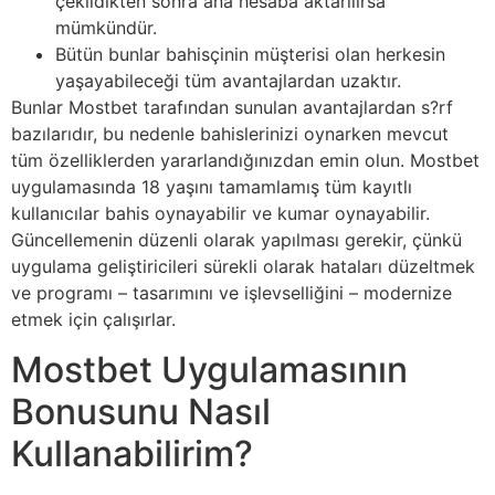
çekildikten sonra ana hesaba aktarılırsa
mümkündür.
Bütün bunlar bahisçinin müşterisi olan herkesin
yaşayabileceği tüm avantajlardan uzaktır.
Bunlar Mostbet tarafından sunulan avantajlardan s?rf
bazılarıdır, bu nedenle bahislerinizi oynarken mevcut
tüm özelliklerden yararlandığınızdan emin olun. Mostbet
uygulamasında 18 yaşını tamamlamış tüm kayıtlı
kullanıcılar bahis oynayabilir ve kumar oynayabilir.
Güncellemenin düzenli olarak yapılması gerekir, çünkü
uygulama geliştiricileri sürekli olarak hataları düzeltmek
ve programı – tasarımını ve işlevselliğini – modernize
etmek için çalışırlar.
Mostbet Uygulamasının
Bonusunu Nasıl
Kullanabilirim?