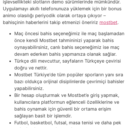
işlevsellikteki slotların demo sürümlerinde mümkündür.
Uygulamayı akıllı telefonunuza yüklemek için bir bonus
animo olasılığı periyodik olarak ortaya çıkıyor –
bahisçinin haberlerini takip etmenizi öneririz
mostbet
.
Maç öncesi bahis seçeneğimiz ile maç başlamadan
önce kendi Mostbet tahmininizi yaparak bahis
oynayabilirsiniz, canlı bahis seçeneğimiz ise maç
devam ederken bahis yapmanıza olanak sağlar.
Türkçe dili mevcuttur, sayfaların Türkçeye çevirisi
doğru ve nettir.
Mostbet Türkiye‘de tüm popüler sporların yanı sıra
bazı oldukça orijinal disiplinlerde çevrimiçi bahisler
yapabilirsiniz.
Bir hesap oluşturmak ve Mostbet’e giriş yapmak,
kullanıcılara platformun eğlenceli özelliklerine ve
bahis oynamak için güvenli bir ortama erişim
sağlayan basit bir işlemdir.
Futbol, ​​basketbol, ​​futsal, masa tenisi ve daha pek