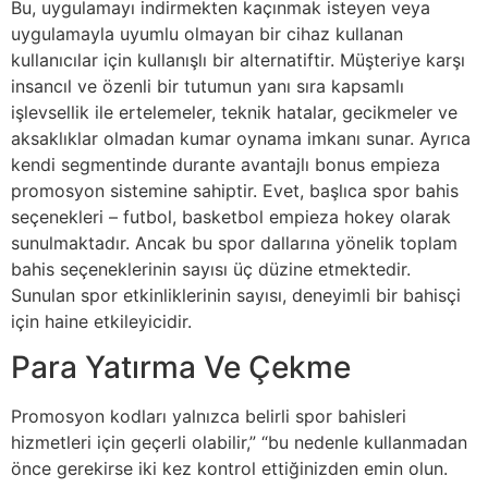
Bu, uygulamayı indirmekten kaçınmak isteyen veya
uygulamayla uyumlu olmayan bir cihaz kullanan
kullanıcılar için kullanışlı bir alternatiftir. Müşteriye karşı
insancıl ve özenli bir tutumun yanı sıra kapsamlı
işlevsellik ile ertelemeler, teknik hatalar, gecikmeler ve
aksaklıklar olmadan kumar oynama imkanı sunar. Ayrıca
kendi segmentinde durante avantajlı bonus empieza
promosyon sistemine sahiptir. Evet, başlıca spor bahis
seçenekleri – futbol, basketbol empieza hokey olarak
sunulmaktadır. Ancak bu spor dallarına yönelik toplam
bahis seçeneklerinin sayısı üç düzine etmektedir.
Sunulan spor etkinliklerinin sayısı, deneyimli bir bahisçi
için haine etkileyicidir.
Para Yatırma Ve Çekme
Promosyon kodları yalnızca belirli spor bahisleri
hizmetleri için geçerli olabilir,” “bu nedenle kullanmadan
önce gerekirse iki kez kontrol ettiğinizden emin olun.