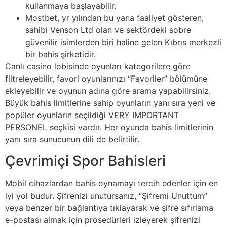
kullanmaya başlayabilir.
Mostbet, yr yılından bu yana faaliyet gösteren,
sahibi Venson Ltd olan ve sektördeki sobre
güvenilir isimlerden biri haline gelen Kıbrıs merkezli
bir bahis şirketidir.
Canlı casino lobisinde oyunları kategorilere göre
filtreleyebilir, favori oyunlarınızı “Favoriler” bölümüne
ekleyebilir ve oyunun adına göre arama yapabilirsiniz.
Büyük bahis limitlerine sahip oyunların yanı sıra yeni ve
popüler oyunların seçildiği VERY IMPORTANT
PERSONEL seçkisi vardır. Her oyunda bahis limitlerinin
yanı sıra sunucunun dili de belirtilir.
Çevrimiçi Spor Bahisleri
Mobil cihazlardan bahis oynamayı tercih edenler için en
iyi yol budur. Şifrenizi unutursanız, “Şifremi Unuttum”
veya benzer bir bağlantıya tıklayarak ve şifre sıfırlama
e-postası almak için prosedürleri izleyerek şifrenizi