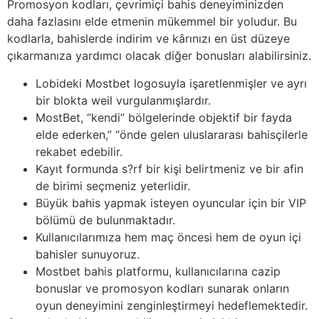
Promosyon kodları, çevrimiçi bahis deneyiminizden
daha fazlasını elde etmenin mükemmel bir yoludur. Bu
kodlarla, bahislerde indirim ve kârınızı en üst düzeye
çıkarmanıza yardımcı olacak diğer bonusları alabilirsiniz.
Lobideki Mostbet logosuyla işaretlenmişler ve ayrı
bir blokta weil vurgulanmışlardır.
MostBet, “kendi” bölgelerinde objektif bir fayda
elde ederken,” “önde gelen uluslararası bahisçilerle
rekabet edebilir.
Kayıt formunda s?rf bir kişi belirtmeniz ve bir afin
de birimi seçmeniz yeterlidir.
Büyük bahis yapmak isteyen oyuncular için bir VIP
bölümü de bulunmaktadır.
Kullanıcılarımıza hem maç öncesi hem de oyun içi
bahisler sunuyoruz.
Mostbet bahis platformu, kullanıcılarına cazip
bonuslar ve promosyon kodları sunarak onların
oyun deneyimini zenginleştirmeyi hedeflemektedir.