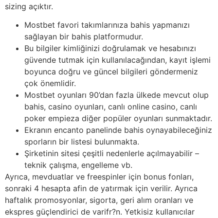
sizing açıktır.
Mostbet favori takımlarınıza bahis yapmanızı
sağlayan bir bahis platformudur.
Bu bilgiler kimliğinizi doğrulamak ve hesabınızı
güvende tutmak için kullanılacağından, kayıt işlemi
boyunca doğru ve güncel bilgileri göndermeniz
çok önemlidir.
Mostbet oyunları 90’dan fazla ülkede mevcut olup
bahis, casino oyunları, canlı online casino, canlı
poker empieza diğer popüler oyunları sunmaktadır.
Ekranın encanto panelinde bahis oynayabileceğiniz
sporların bir listesi bulunmakta.
Şirketinin sitesi çeşitli nedenlerle açılmayabilir –
teknik çalışma, engelleme vb.
Ayrıca, mevduatlar ve freespinler için bonus fonları,
sonraki 4 hesapta afin de yatırmak için verilir. Ayrıca
haftalık promosyonlar, sigorta, geri alım oranları ve
ekspres güçlendirici de varifr?n. Yetkisiz kullanıcılar