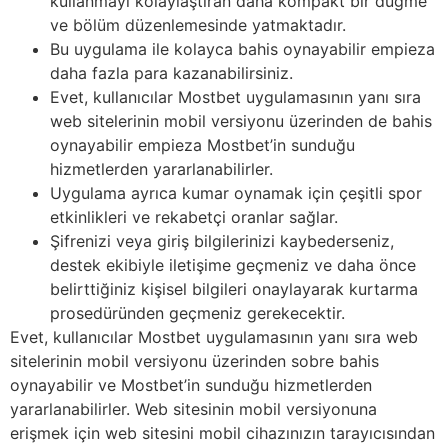
kullanmayı kolaylaştıran daha kompakt bir düğme
ve bölüm düzenlemesinde yatmaktadır.
Bu uygulama ile kolayca bahis oynayabilir empieza
daha fazla para kazanabilirsiniz.
Evet, kullanıcılar Mostbet uygulamasının yanı sıra
web sitelerinin mobil versiyonu üzerinden de bahis
oynayabilir empieza Mostbet’in sunduğu
hizmetlerden yararlanabilirler.
Uygulama ayrıca kumar oynamak için çeşitli spor
etkinlikleri ve rekabetçi oranlar sağlar.
Şifrenizi veya giriş bilgilerinizi kaybederseniz,
destek ekibiyle iletişime geçmeniz ve daha önce
belirttiğiniz kişisel bilgileri onaylayarak kurtarma
prosedüründen geçmeniz gerekecektir.
Evet, kullanıcılar Mostbet uygulamasının yanı sıra web
sitelerinin mobil versiyonu üzerinden sobre bahis
oynayabilir ve Mostbet’in sunduğu hizmetlerden
yararlanabilirler. Web sitesinin mobil versiyonuna
erişmek için web sitesini mobil cihazınızın tarayıcısından