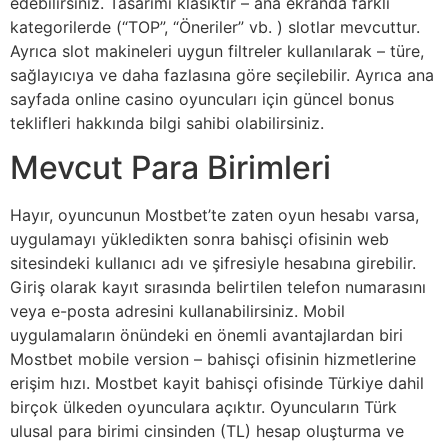
edebilirsiniz. Tasarımı klasiktir – ana ekranda farklı
kategorilerde (“TOP”, “Öneriler” vb. ) slotlar mevcuttur.
Ayrıca slot makineleri uygun filtreler kullanılarak – türe,
sağlayıcıya ve daha fazlasına göre seçilebilir. Ayrıca ana
sayfada online casino oyuncuları için güncel bonus
teklifleri hakkında bilgi sahibi olabilirsiniz.
Mevcut Para Birimleri
Hayır, oyuncunun Mostbet’te zaten oyun hesabı varsa,
uygulamayı yükledikten sonra bahisçi ofisinin web
sitesindeki kullanıcı adı ve şifresiyle hesabına girebilir.
Giriş olarak kayıt sırasında belirtilen telefon numarasını
veya e-posta adresini kullanabilirsiniz. Mobil
uygulamaların önündeki en önemli avantajlardan biri
Mostbet mobile version – bahisçi ofisinin hizmetlerine
erişim hızı. Mostbet kayit bahisçi ofisinde Türkiye dahil
birçok ülkeden oyunculara açıktır. Oyuncuların Türk
ulusal para birimi cinsinden (TL) hesap oluşturma ve