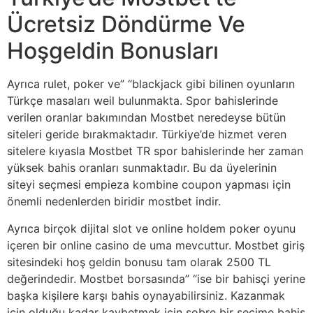
Ücretsiz Döndürme Ve
Hoşgeldin Bonusları
Ayrıca rulet, poker ve” “blackjack gibi bilinen oyunların
Türkçe masaları weil bulunmakta. Spor bahislerinde
verilen oranlar bakımından Mostbet neredeyse bütün
siteleri geride bırakmaktadır. Türkiye’de hizmet veren
sitelere kıyasla Mostbet TR spor bahislerinde her zaman
yüksek bahis oranları sunmaktadır. Bu da üyelerinin
siteyi seçmesi empieza kombine coupon yapması için
önemli nedenlerden biridir mostbet indir.
Ayrıca birçok dijital slot ve online holdem poker oyunu
içeren bir online casino de uma mevcuttur. Mostbet giriş
sitesindeki hoş geldin bonusu tam olarak 2500 TL
değerindedir. Mostbet borsasında” “ise bir bahisçi yerine
başka kişilere karşı bahis oynayabilirsiniz. Kazanmak
için olduğu kadar kaybetmek için sobre bir seçime bahis