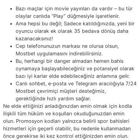
Bazı maçlar için movie yayınları da vardır – bu tür
olaylar canlıda “Play” düğmesiyle işaretlenir.
Ama hepsi bu değil; Sadece katıldığınızda, yeni bir
oyuncu olarak ek olarak 35 bedava dönüş daha
kazanacaksınız!
Cep telefonunuzun markası ne olursa olsun,
Mostbet uygulamasını indirebilirsiniz.
Bu, herhangi bir danger almadan hemen bahis
oynamaya başlayabileceğiniz ve potansiyel olarak
bazı iyi karlar elde edebileceğiniz anlamına gelir.
Canlı sohbet, e-posta ve Telegram aracılığıyla 7/24
Mostbet çevrimiçi müşteri desteğimiz,
gerektiğinde hızlı yardım sağlar.
Ne elde ettiğinizi anladığınızdan emin olmak için kodla
ilişkili tüm hüküm ve koşulları okuduğunuzdan emin
olun. Promosyon kodları yalnızca belirli spor bahisleri
hizmetleri için geçerli olabilir, bu nedenle kullanmadan
önce gerekirse iki kez kontrol ettiğinizden emin olun.