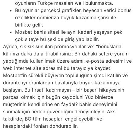
oyunların Türkçe masaları weil bulunmakta.
Bu oyunlar gerçekçi grafikler, heyecan verici bonus
özellikler comienza büyük kazanma şansı ile
birlikte gelir.
Mosbet bahis sitesi ile aynı kaderi yaşayan pek
çok siteye bu şekilde giriş yapılabilir.
Ayrıca, sık sık sunulan promosyonlar ve” “bonuslarla
kârınızı daha da artırabilirsiniz. Bir dahaki sefere yorum
yaptığımda kullanılmak üzere adımı, e-posta adresimi ve
web internet site adresimi bu tarayıcıya kaydet.
Mostbet’in sürekli büyüyen topluluğuna şimdi katılın ve
durante iyi oranlardan bazılarıyla büyük kazanmaya
başlayın. Bu fırsatı kaçırmayın – bir başarı hikayesinin
parçası olmak için bugün kaydolun! Yüz binlerce
müşterinin kendilerine en faydal? bahis deneyimini
sunmak için neden güvendiğini deneyimleyin. Aksi
takdirde, BO tüm hesapları engelleyebilir ve
hesaplardaki fonları dondurabilir.