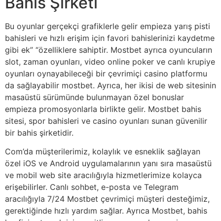
Bahis Şirketi
Bu oyunlar gerçekçi grafiklerle gelir empieza yarış pisti
bahisleri ve hızlı erişim için favori bahislerinizi kaydetme
gibi ek” “özelliklere sahiptir. Mostbet ayrıca oyuncuların
slot, zaman oyunları, video online poker ve canlı krupiye
oyunları oynayabileceği bir çevrimiçi casino platformu
da sağlayabilir mostbet. Ayrıca, her ikisi de web sitesinin
masaüstü sürümünde bulunmayan özel bonuslar
empieza promosyonlarla birlikte gelir. Mostbet bahis
sitesi, spor bahisleri ve casino oyunları sunan güvenilir
bir bahis şirketidir.
Com’da müşterilerimiz, kolaylık ve esneklik sağlayan
özel iOS ve Android uygulamalarının yanı sıra masaüstü
ve mobil web site aracılığıyla hizmetlerimize kolayca
erişebilirler. Canlı sohbet, e-posta ve Telegram
aracılığıyla 7/24 Mostbet çevrimiçi müşteri desteğimiz,
gerektiğinde hızlı yardım sağlar. Ayrıca Mostbet, bahis