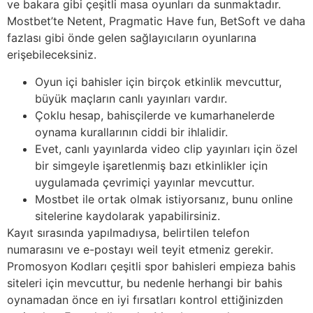
ve bakara gibi çeşitli masa oyunları da sunmaktadır.
Mostbet’te Netent, Pragmatic Have fun, BetSoft ve daha
fazlası gibi önde gelen sağlayıcıların oyunlarına
erişebileceksiniz.
Oyun içi bahisler için birçok etkinlik mevcuttur,
büyük maçların canlı yayınları vardır.
Çoklu hesap, bahisçilerde ve kumarhanelerde
oynama kurallarının ciddi bir ihlalidir.
Evet, canlı yayınlarda video clip yayınları için özel
bir simgeyle işaretlenmiş bazı etkinlikler için
uygulamada çevrimiçi yayınlar mevcuttur.
Mostbet ile ortak olmak istiyorsanız, bunu online
sitelerine kaydolarak yapabilirsiniz.
Kayıt sırasında yapılmadıysa, belirtilen telefon
numarasını ve e-postayı weil teyit etmeniz gerekir.
Promosyon Kodları çeşitli spor bahisleri empieza bahis
siteleri için mevcuttur, bu nedenle herhangi bir bahis
oynamadan önce en iyi fırsatları kontrol ettiğinizden