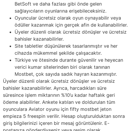
BetSoft ve daha fazlası gibi önde gelen
sağlayıcıların oyunlarına erişebileceksiniz.
Oyuncular ücretsiz olarak oyun oynayabilir veya
ödüller kazanmak için gerçek afin de kullanabilirler.
Üyeler düzenli olarak ücretsiz dönüşler ve ücretsiz
bahisler kazanabilirler.
Site tabletler düşünülerek tasarlanmıştır ve her
cihazda mükemmel şekilde çalışacaktır.
Türkiye ve ötesinde durante güvenilir ve heyecan
verici kumar sitelerinden biri olarak tanınan
Mostbet, çok sayıda sadık hayran kazanmıştır.
Üyeler düzenli olarak ücretsiz dönüşler ve ücretsiz
bahisler kazanabilirler. Ayrıca, harcadıkları süre
süresince işlem miktarının %10’u kadar haftalık geri
ödeme alabilirler. Ankete katılan ve doldurulan tüm
oyunculara Aviator oyunu için fifty mostbet jeton
empieza 5 freespin verilir. Hesap oluşturulduktan sonra
giriş bilgilerinizi içeren bir mesaj görüntülenir. E-
postanıza gönderdiyseniz veya resim olarak