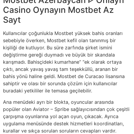
Casino Oynayın Mostbet Az
Sayt
Kullanıcılar çoğunlukla Mostbet yüksek bahis oranları
sebebiyle överken, Mostbet kefil olan tanınmış bir
kişiliği de kutluyor. Bu süre zarfında şirket ismini
değiştirme gereği duymadı ve büyük bir skandala
karışmadı. Bahisçideki kumarhane” “ek olarak ortaya
çıktı, ancak yavaş yavaş tam teşekküllü, aranan bir
bahis yönü haline geldi. Mostbet de Curacao lisansına
sahiptir ve olası bir sorunda çözüm için kullanıcılar
buradaki yetkililer ile temasa geçilebilir.
Ana menüdeki ayrı bir blokta, oyuncular arasında
popüler olan Aviator – Spribe sağlayıcısından çok çeşitli
çarpışma oyunlarına yol açan oyun, çıkacak. Ayrıca
uygulama menüsünde destek hizmetleri koordinatları,
kurallar ve sıkça sorulan soruların cevapları vardır.