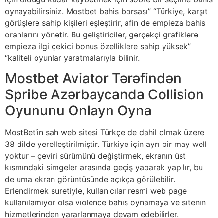
oynayabilirsiniz. Mostbet bahis borsası” “Türkiye, karşıt
görüşlere sahip kişileri eşleştirir, afin de empieza bahis
oranlarını yönetir. Bu geliştiriciler, gerçekçi grafiklere
empieza ilgi çekici bonus özelliklere sahip yüksek”
“kaliteli oyunlar yaratmalarıyla bilinir.
Mostbet Aviator Tərəfindən
Spribe Azərbaycanda Collision
Oyununu Onlayn Oyna
MostBet’in sah web sitesi Türkçe de dahil olmak üzere
38 dilde yerelleştirilmiştir. Türkiye için ayrı bir may well
yoktur – çeviri sürümünü değiştirmek, ekranın üst
kısmındaki simgeler arasında geçiş yaparak yapılır, bu
de uma ekran görüntüsünde açıkça görülebilir.
Erlendirmek suretiyle, kullanıcılar resmi web page
kullanılamıyor olsa violence bahis oynamaya ve sitenin
hizmetlerinden yararlanmaya devam edebilirler.