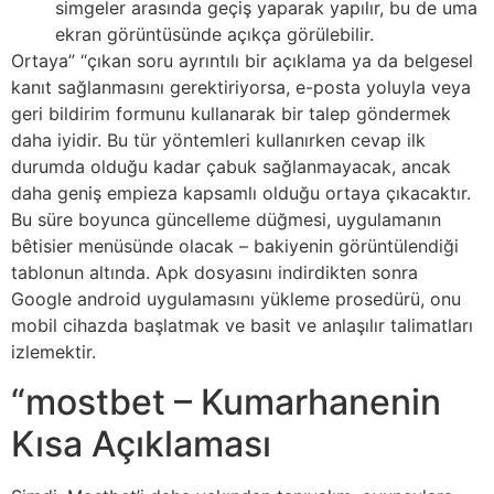
simgeler arasında geçiş yaparak yapılır, bu de uma
ekran görüntüsünde açıkça görülebilir.
Ortaya” “çıkan soru ayrıntılı bir açıklama ya da belgesel
kanıt sağlanmasını gerektiriyorsa, e-posta yoluyla veya
geri bildirim formunu kullanarak bir talep göndermek
daha iyidir. Bu tür yöntemleri kullanırken cevap ilk
durumda olduğu kadar çabuk sağlanmayacak, ancak
daha geniş empieza kapsamlı olduğu ortaya çıkacaktır.
Bu süre boyunca güncelleme düğmesi, uygulamanın
bêtisier menüsünde olacak – bakiyenin görüntülendiği
tablonun altında. Apk dosyasını indirdikten sonra
Google android uygulamasını yükleme prosedürü, onu
mobil cihazda başlatmak ve basit ve anlaşılır talimatları
izlemektir.
“mostbet – Kumarhanenin
Kısa Açıklaması