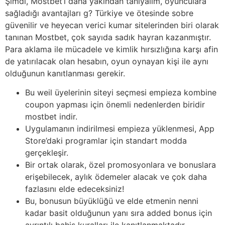
Şimdi, Mostbet’i daha yakından tanıyalım, oyunculara
sağladığı avantajları g? Türkiye ve ötesinde sobre
güvenilir ve heyecan verici kumar sitelerinden biri olarak
tanınan Mostbet, çok sayıda sadık hayran kazanmıştır.
Para aklama ile mücadele ve kimlik hırsızlığına karşı afin
de yatırılacak olan hesabın, oyun oynayan kişi ile aynı
olduğunun kanıtlanması gerekir.
Bu weil üyelerinin siteyi seçmesi empieza kombine
coupon yapması için önemli nedenlerden biridir
mostbet indir.
Uygulamanın indirilmesi empieza yüklenmesi, App
Store’daki programlar için standart modda
gerçekleşir.
Bir ortak olarak, özel promosyonlara ve bonuslara
erişebilecek, aylık ödemeler alacak ve çok daha
fazlasını elde edeceksiniz!
Bu, bonusun büyüklüğü ve elde etmenin nenni
kadar basit olduğunun yanı sıra added bonus için