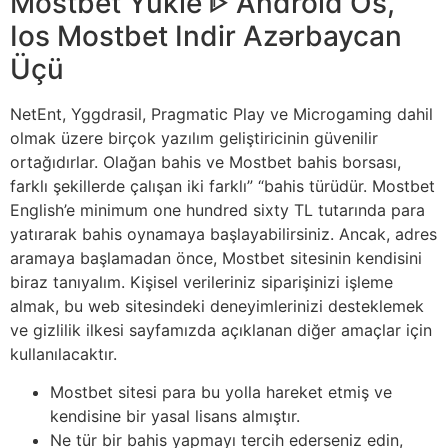
Mostbet Yukle ᐈ Android Os,
Ios Mostbet Indir Azərbaycan
Üçü
NetEnt, Yggdrasil, Pragmatic Play ve Microgaming dahil
olmak üzere birçok yazılım geliştiricinin güvenilir
ortağıdırlar. Olağan bahis ve Mostbet bahis borsası,
farklı şekillerde çalışan iki farklı” “bahis türüdür. Mostbet
English’e minimum one hundred sixty TL tutarında para
yatırarak bahis oynamaya başlayabilirsiniz. Ancak, adres
aramaya başlamadan önce, Mostbet sitesinin kendisini
biraz tanıyalım. Kişisel verileriniz siparişinizi işleme
almak, bu web sitesindeki deneyimlerinizi desteklemek
ve gizlilik ilkesi sayfamızda açıklanan diğer amaçlar için
kullanılacaktır.
Mostbet sitesi para bu yolla hareket etmiş ve
kendisine bir yasal lisans almıştır.
Ne tür bir bahis yapmayı tercih ederseniz edin,