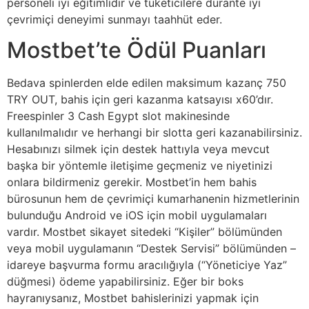
personeli iyi eğitimlidir ve tüketicilere durante iyi
çevrimiçi deneyimi sunmayı taahhüt eder.
Mostbet’te Ödül Puanları
Bedava spinlerden elde edilen maksimum kazanç 750
TRY OUT, bahis için geri kazanma katsayısı x60’dır.
Freespinler 3 Cash Egypt slot makinesinde
kullanılmalıdır ve herhangi bir slotta geri kazanabilirsiniz.
Hesabınızı silmek için destek hattıyla veya mevcut
başka bir yöntemle iletişime geçmeniz ve niyetinizi
onlara bildirmeniz gerekir. Mostbet’in hem bahis
bürosunun hem de çevrimiçi kumarhanenin hizmetlerinin
bulunduğu Android ve iOS için mobil uygulamaları
vardır. Mostbet sikayet sitedeki “Kişiler” bölümünden
veya mobil uygulamanın “Destek Servisi” bölümünden –
idareye başvurma formu aracılığıyla (“Yöneticiye Yaz”
düğmesi) ödeme yapabilirsiniz. Eğer bir boks
hayranıysanız, Mostbet bahislerinizi yapmak için