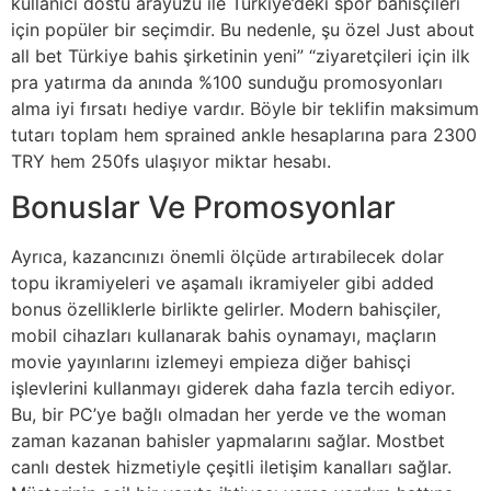
kullanıcı dostu arayüzü ile Türkiye’deki spor bahisçileri
için popüler bir seçimdir. Bu nedenle, şu özel Just about
all bet Türkiye bahis şirketinin yeni” “ziyaretçileri için ilk
pra yatırma da anında %100 sunduğu promosyonları
alma iyi fırsatı hediye vardır. Böyle bir teklifin maksimum
tutarı toplam hem sprained ankle hesaplarına para 2300
TRY hem 250fs ulaşıyor miktar hesabı.
Bonuslar Ve Promosyonlar
Ayrıca, kazancınızı önemli ölçüde artırabilecek dolar
topu ikramiyeleri ve aşamalı ikramiyeler gibi added
bonus özelliklerle birlikte gelirler. Modern bahisçiler,
mobil cihazları kullanarak bahis oynamayı, maçların
movie yayınlarını izlemeyi empieza diğer bahisçi
işlevlerini kullanmayı giderek daha fazla tercih ediyor.
Bu, bir PC’ye bağlı olmadan her yerde ve the woman
zaman kazanan bahisler yapmalarını sağlar. Mostbet
canlı destek hizmetiyle çeşitli iletişim kanalları sağlar.