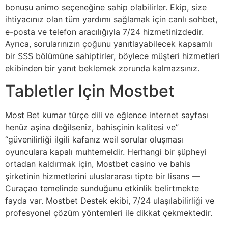
bonusu animo seçeneğine sahip olabilirler. Ekip, size
ihtiyacınız olan tüm yardımı sağlamak için canlı sohbet,
e-posta ve telefon aracılığıyla 7/24 hizmetinizdedir.
Ayrıca, sorularınızın çoğunu yanıtlayabilecek kapsamlı
bir SSS bölümüne sahiptirler, böylece müşteri hizmetleri
ekibinden bir yanıt beklemek zorunda kalmazsınız.
Tabletler Için Mostbet
Most Bet kumar türçe dili ve eğlence internet sayfası
henüz aşina değilseniz, bahisçinin kalitesi ve”
“güvenilirliği ilgili kafanız weil sorular oluşması
oyunculara kapalı muhtemeldir. Herhangi bir şüpheyi
ortadan kaldırmak için, Mostbet casino ve bahis
şirketinin hizmetlerini uluslararası tipte bir lisans —
Curaçao temelinde sunduğunu etkinlik belirtmekte
fayda var. Mostbet Destek ekibi, 7/24 ulaşılabilirliği ve
profesyonel çözüm yöntemleri ile dikkat çekmektedir.