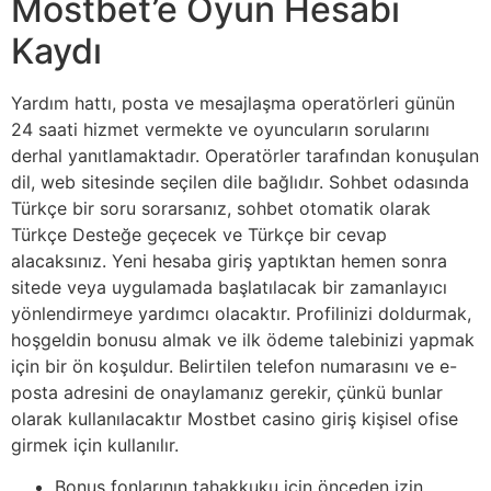
Mostbet’e Oyun Hesabı
Kaydı
Yardım hattı, posta ve mesajlaşma operatörleri günün
24 saati hizmet vermekte ve oyuncuların sorularını
derhal yanıtlamaktadır. Operatörler tarafından konuşulan
dil, web sitesinde seçilen dile bağlıdır. Sohbet odasında
Türkçe bir soru sorarsanız, sohbet otomatik olarak
Türkçe Desteğe geçecek ve Türkçe bir cevap
alacaksınız. Yeni hesaba giriş yaptıktan hemen sonra
sitede veya uygulamada başlatılacak bir zamanlayıcı
yönlendirmeye yardımcı olacaktır. Profilinizi doldurmak,
hoşgeldin bonusu almak ve ilk ödeme talebinizi yapmak
için bir ön koşuldur. Belirtilen telefon numarasını ve e-
posta adresini de onaylamanız gerekir, çünkü bunlar
olarak kullanılacaktır Mostbet casino giriş kişisel ofise
girmek için kullanılır.
Bonus fonlarının tahakkuku için önceden izin