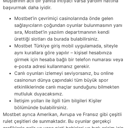
Müşterinin acil bir yanıta ihtiyacı varsa yardım hattına
başvurmak daha iyidir.
Mostbet’in çevrimiçi casinolarında önde gelen
sağlayıcıların çoğundan oyunlar bulunmasının yanı
sıra, Mostbet’in yazılım departmanının kendi
ürettiği slotları da burada bulabilirsiniz.
Mostbet Türkiye giriş mobil uygulamada, siteyle
aynı kurallara göre yapılır – kişisel hesabınıza
girmek için hesaba bağlı bir telefon numarası veya
e-posta adresi kullanmanız gerekir.
Canlı oyunları izlemeyi seviyorsanız, bu online
casinonun dünya çapındaki tüm büyük spor
etkinliklerinde canlı maçlar sunduğunu bilmekten
mutluluk duyacaksınız.
İletişim yolları ile ilgili tüm bilgileri Kişiler
bölümünde bulabilirsiniz.
Mostbet ayrıca Amerikan, Avrupa ve Fransız gibi çeşitli
rulet çeşitleri de sunmaktadır. Bu oyunlar gerçekçi