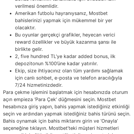
verilmesi önemlidir.
Amerikan futbolu hayranıysanız, Mostbet
bahislerinizi yapmak için mükemmel bir yer
olacaktır.
Bu oyunlar gerçekçi grafikler, heyecan verici
reward özellikler ve büyük kazanma şansı ile
birlikte gelir.
2, five hundred TL’ye kadar added bonus, ilk
depozitonun %100’üne kadar yatırılır.
Ekip, size ihtiyacınız olan tüm yardımı sağlamak
için canlı sohbet, e-posta ve telefon aracılığıyla
7/24 hizmetinizdedir.
Para çekme işlemini başlatmak için hesabınızda oturum
açın empieza ‘Para Çek’ düğmesini seçin. Mostbet
hesabınıza giriş yapın, bahis yapmak istediğiniz etkinliği
seçin ve ardından yapmak istediğiniz bahis türünü seçin.
Bahis oynamak için bahis miktarını girin ve ‘Onayla’
seçeneğine tıklayın. Mostbet’teki müşteri hizmetleri