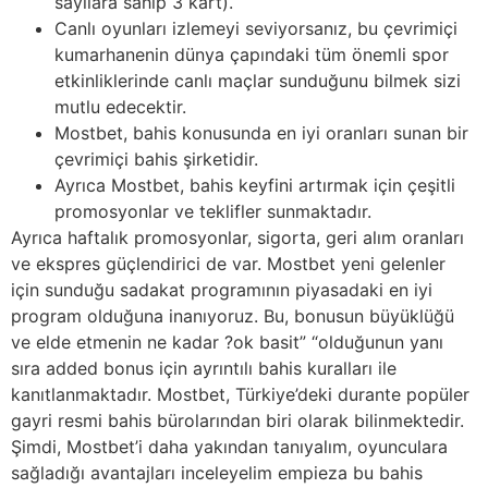
sayılara sahip 3 kart).
Canlı oyunları izlemeyi seviyorsanız, bu çevrimiçi
kumarhanenin dünya çapındaki tüm önemli spor
etkinliklerinde canlı maçlar sunduğunu bilmek sizi
mutlu edecektir.
Mostbet, bahis konusunda en iyi oranları sunan bir
çevrimiçi bahis şirketidir.
Ayrıca Mostbet, bahis keyfini artırmak için çeşitli
promosyonlar ve teklifler sunmaktadır.
Ayrıca haftalık promosyonlar, sigorta, geri alım oranları
ve ekspres güçlendirici de var. Mostbet yeni gelenler
için sunduğu sadakat programının piyasadaki en iyi
program olduğuna inanıyoruz. Bu, bonusun büyüklüğü
ve elde etmenin ne kadar ?ok basit” “olduğunun yanı
sıra added bonus için ayrıntılı bahis kuralları ile
kanıtlanmaktadır. Mostbet, Türkiye’deki durante popüler
gayri resmi bahis bürolarından biri olarak bilinmektedir.
Şimdi, Mostbet’i daha yakından tanıyalım, oyunculara
sağladığı avantajları inceleyelim empieza bu bahis