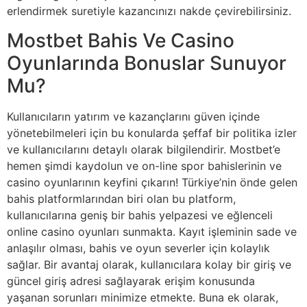
erlendirmek suretiyle kazancınızı nakde çevirebilirsiniz.
Mostbet Bahis Ve Casino
Oyunlarında Bonuslar Sunuyor
Mu?
Kullanıcıların yatırım ve kazançlarını güven içinde
yönetebilmeleri için bu konularda şeffaf bir politika izler
ve kullanıcılarını detaylı olarak bilgilendirir. Mostbet’e
hemen şimdi kaydolun ve on-line spor bahislerinin ve
casino oyunlarının keyfini çıkarın! Türkiye’nin önde gelen
bahis platformlarından biri olan bu platform,
kullanıcılarına geniş bir bahis yelpazesi ve eğlenceli
online casino oyunları sunmakta. Kayıt işleminin sade ve
anlaşılır olması, bahis ve oyun severler için kolaylık
sağlar. Bir avantaj olarak, kullanıcılara kolay bir giriş ve
güncel giriş adresi sağlayarak erişim konusunda
yaşanan sorunları minimize etmekte. Buna ek olarak,