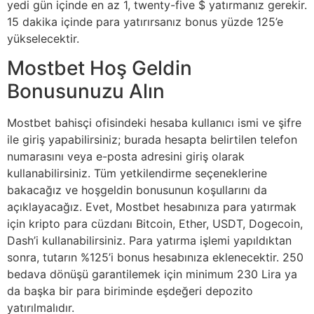
yedi gün içinde en az 1, twenty-five $ yatırmanız gerekir.
15 dakika içinde para yatırırsanız bonus yüzde 125’e
yükselecektir.
Mostbet Hoş Geldin
Bonusunuzu Alın
Mostbet bahisçi ofisindeki hesaba kullanıcı ismi ve şifre
ile giriş yapabilirsiniz; burada hesapta belirtilen telefon
numarasını veya e-posta adresini giriş olarak
kullanabilirsiniz. Tüm yetkilendirme seçeneklerine
bakacağız ve hoşgeldin bonusunun koşullarını da
açıklayacağız. Evet, Mostbet hesabınıza para yatırmak
için kripto para cüzdanı Bitcoin, Ether, USDT, Dogecoin,
Dash’i kullanabilirsiniz. Para yatırma işlemi yapıldıktan
sonra, tutarın %125’i bonus hesabınıza eklenecektir. 250
bedava dönüşü garantilemek için minimum 230 Lira ya
da başka bir para biriminde eşdeğeri depozito
yatırılmalıdır.