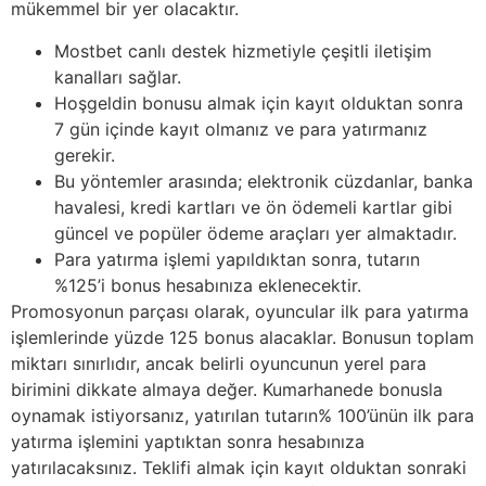
mükemmel bir yer olacaktır.
Mostbet canlı destek hizmetiyle çeşitli iletişim
kanalları sağlar.
Hoşgeldin bonusu almak için kayıt olduktan sonra
7 gün içinde kayıt olmanız ve para yatırmanız
gerekir.
Bu yöntemler arasında; elektronik cüzdanlar, banka
havalesi, kredi kartları ve ön ödemeli kartlar gibi
güncel ve popüler ödeme araçları yer almaktadır.
Para yatırma işlemi yapıldıktan sonra, tutarın
%125’i bonus hesabınıza eklenecektir.
Promosyonun parçası olarak, oyuncular ilk para yatırma
işlemlerinde yüzde 125 bonus alacaklar. Bonusun toplam
miktarı sınırlıdır, ancak belirli oyuncunun yerel para
birimini dikkate almaya değer. Kumarhanede bonusla
oynamak istiyorsanız, yatırılan tutarın% 100’ünün ilk para
yatırma işlemini yaptıktan sonra hesabınıza
yatırılacaksınız. Teklifi almak için kayıt olduktan sonraki