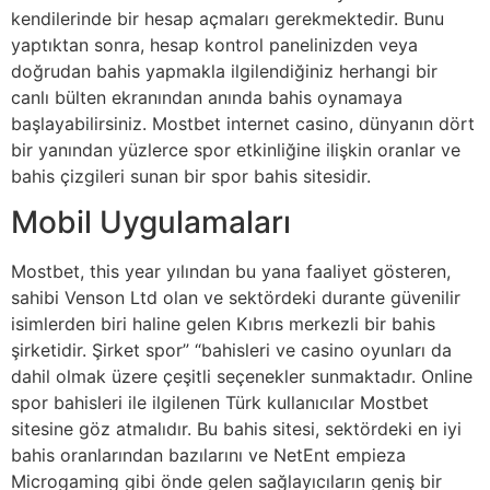
kendilerinde bir hesap açmaları gerekmektedir. Bunu
yaptıktan sonra, hesap kontrol panelinizden veya
doğrudan bahis yapmakla ilgilendiğiniz herhangi bir
canlı bülten ekranından anında bahis oynamaya
başlayabilirsiniz. Mostbet internet casino, dünyanın dört
bir yanından yüzlerce spor etkinliğine ilişkin oranlar ve
bahis çizgileri sunan bir spor bahis sitesidir.
Mobil Uygulamaları
Mostbet, this year yılından bu yana faaliyet gösteren,
sahibi Venson Ltd olan ve sektördeki durante güvenilir
isimlerden biri haline gelen Kıbrıs merkezli bir bahis
şirketidir. Şirket spor” “bahisleri ve casino oyunları da
dahil olmak üzere çeşitli seçenekler sunmaktadır. Online
spor bahisleri ile ilgilenen Türk kullanıcılar Mostbet
sitesine göz atmalıdır. Bu bahis sitesi, sektördeki en iyi
bahis oranlarından bazılarını ve NetEnt empieza
Microgaming gibi önde gelen sağlayıcıların geniş bir