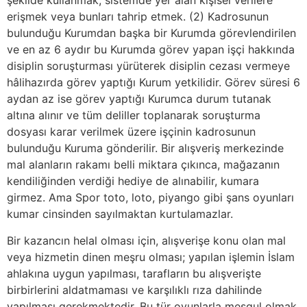
şekilde kullanmak, sistemde yer alan kişisel verilere
erişmek veya bunları tahrip etmek. (2) Kadrosunun
bulunduğu Kurumdan başka bir Kurumda görevlendirilen
ve en az 6 aydır bu Kurumda görev yapan işçi hakkında
disiplin soruşturması yürüterek disiplin cezası vermeye
hâlihazırda görev yaptığı Kurum yetkilidir. Görev süresi 6
aydan az ise görev yaptığı Kurumca durum tutanak
altına alınır ve tüm deliller toplanarak soruşturma
dosyası karar verilmek üzere işçinin kadrosunun
bulunduğu Kuruma gönderilir. Bir alışveriş merkezinde
mal alanların rakamı belli miktara çıkınca, mağazanın
kendiliğinden verdiği hediye de alınabilir, kumara
girmez. Ama Spor toto, loto, piyango gibi şans oyunları
kumar cinsinden sayılmaktan kurtulamazlar.
Bir kazancın helal olması için, alışverişe konu olan mal
veya hizmetin dinen meşru olması; yapılan işlemin İslam
ahlakına uygun yapılması, tarafların bu alışverişte
birbirlerini aldatmaması ve karşılıklı rıza dahilinde
yapılması gerekmektedir. Bu tür oyunlarla meşgul olmak