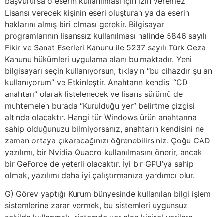
başvurursa o eserin kullanılması için izin veremez.
Lisansı verecek kişinin eseri oluşturan ya da eserin
haklarını almış biri olması gerekir. Bilgisayar
programlarının lisanssız kullanılması halinde 5846 sayılı
Fikir ve Sanat Eserleri Kanunu ile 5237 sayılı Türk Ceza
Kanunu hükümleri uygulama alanı bulmaktadır. Yeni
bilgisayarı seçin kullanıyorsun, tıklayın “bu cihazdır şu an
kullanıyorum” ve Etkinleştir. Anahtarın kendisi “CD
anahtarı” olarak listelenecek ve lisans sürümü de
muhtemelen burada “Kurulduğu yer” belirtme çizgisi
altında olacaktır. Hangi tür Windows ürün anahtarına
sahip olduğunuzu bilmiyorsanız, anahtarın kendisini ne
zaman ortaya çıkaracağınızı öğrenebilirsiniz. Çoğu CAD
yazılımı, bir Nvidia Quadro kullanılmasını önerir, ancak
bir GeForce de yeterli olacaktır. İyi bir GPU’ya sahip
olmak, yazılımı daha iyi çalıştırmanıza yardımcı olur.
G) Görev yaptığı Kurum bünyesinde kullanılan bilgi işlem
sistemlerine zarar vermek, bu sistemleri uygunsuz