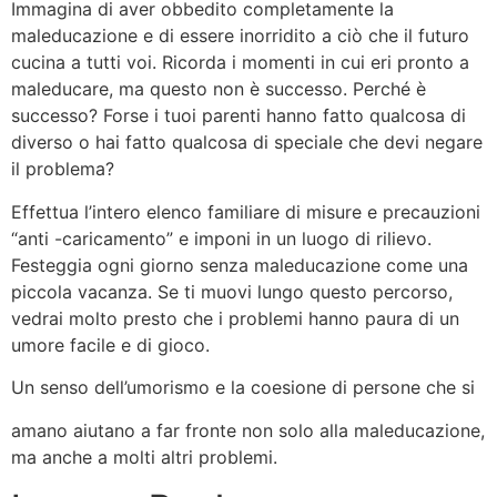
Immagina di aver obbedito completamente la
maleducazione e di essere inorridito a ciò che il futuro
cucina a tutti voi. Ricorda i momenti in cui eri pronto a
maleducare, ma questo non è successo. Perché è
successo? Forse i tuoi parenti hanno fatto qualcosa di
diverso o hai fatto qualcosa di speciale che devi negare
il problema?
Effettua l’intero elenco familiare di misure e precauzioni
“anti -caricamento” e imponi in un luogo di rilievo.
Festeggia ogni giorno senza maleducazione come una
piccola vacanza. Se ti muovi lungo questo percorso,
vedrai molto presto che i problemi hanno paura di un
umore facile e di gioco.
Un senso dell’umorismo e la coesione di persone che si
Uno dei primi della sua vita senza sesso è stato detto
amano aiutano a far fronte non solo alla maleducazione,
dall’utente Twitter chiamato Joe McGuire (Joey
ma anche a molti altri problemi.
McGuire): Ha scherzato da 71 giorni senza una