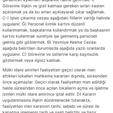
Görevine ilişkin ve gizli kalması gereken sırları kasten
açıklamak ya da bu sırları açıklayarak çıkar sağlamak.
C-) İşten çıkarma cezası aşağıdaki fiillerin varlığı halinde
uygulanır. Ğ) Personel kimlik kartını düzenli
kullanmamak, başkalarına kullandırmak ya da başkasının
kartını kullanmak suretiyle işe gelmemiş personeli
gelmiş gibi göstermek. B) Yevmiye Kesme Cezası
aşağıda belirtilen durumlarda aşağıda yazılı oranlarda
uygulanır. C) Görevine ve üstlerine karşı kayıtsızlık
göstermek veya ilgisiz kalmak.
Mülki idare amirleri faaliyetten geçici olarak men
ettikleri lokalleri mahkeme kararları dışında, süresinden
önce açamazlar. Geçici olarak faaliyetten men edildiği
halde süresinden önce açılan lokallerin açma ve işletme
izinleri mülki idare amirince iptal edilir. D) Kararın
uygulanmasına ilişkin düzenlenecek tutanakta,
faaliyetten men kararının tarihi, sebebi ve süresi ile
kapatma işlemenin tarih ve saati belirtilir ve hazır