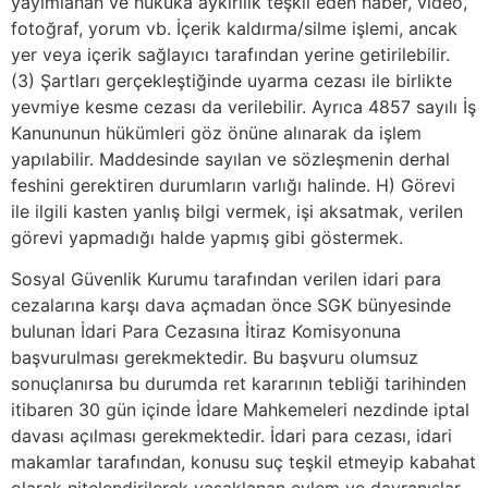
yayımlanan ve hukuka aykırılık teşkil eden haber, video,
fotoğraf, yorum vb. İçerik kaldırma/silme işlemi, ancak
yer veya içerik sağlayıcı tarafından yerine getirilebilir.
(3) Şartları gerçekleştiğinde uyarma cezası ile birlikte
yevmiye kesme cezası da verilebilir. Ayrıca 4857 sayılı İş
Kanununun hükümleri göz önüne alınarak da işlem
yapılabilir. Maddesinde sayılan ve sözleşmenin derhal
feshini gerektiren durumların varlığı halinde. H) Görevi
ile ilgili kasten yanlış bilgi vermek, işi aksatmak, verilen
görevi yapmadığı halde yapmış gibi göstermek.
Sosyal Güvenlik Kurumu tarafından verilen idari para
cezalarına karşı dava açmadan önce SGK bünyesinde
bulunan İdari Para Cezasına İtiraz Komisyonuna
başvurulması gerekmektedir. Bu başvuru olumsuz
sonuçlanırsa bu durumda ret kararının tebliği tarihinden
itibaren 30 gün içinde İdare Mahkemeleri nezdinde iptal
davası açılması gerekmektedir. İdari para cezası, idari
makamlar tarafından, konusu suç teşkil etmeyip kabahat