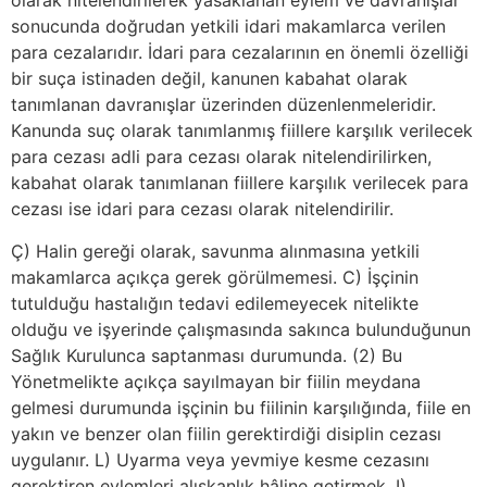
olarak nitelendirilerek yasaklanan eylem ve davranışlar
sonucunda doğrudan yetkili idari makamlarca verilen
para cezalarıdır. İdari para cezalarının en önemli özelliği
bir suça istinaden değil, kanunen kabahat olarak
tanımlanan davranışlar üzerinden düzenlenmeleridir.
Kanunda suç olarak tanımlanmış fiillere karşılık verilecek
para cezası adli para cezası olarak nitelendirilirken,
kabahat olarak tanımlanan fiillere karşılık verilecek para
cezası ise idari para cezası olarak nitelendirilir.
Ç) Halin gereği olarak, savunma alınmasına yetkili
makamlarca açıkça gerek görülmemesi. C) İşçinin
tutulduğu hastalığın tedavi edilemeyecek nitelikte
olduğu ve işyerinde çalışmasında sakınca bulunduğunun
Sağlık Kurulunca saptanması durumunda. (2) Bu
Yönetmelikte açıkça sayılmayan bir fiilin meydana
gelmesi durumunda işçinin bu fiilinin karşılığında, fiile en
yakın ve benzer olan fiilin gerektirdiği disiplin cezası
uygulanır. L) Uyarma veya yevmiye kesme cezasını
gerektiren eylemleri alışkanlık hâline getirmek. I)