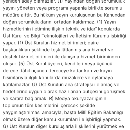
yeniden aday olamazlar. (1) Yayından doğan sorumluluk
yayını yöneten veya programı yapanla birlikte sorumlu
müdüre aittir. Bu hüküm yayın kuruluşunun bu Kanundan
doğan sorumluluklarını ortadan kaldırmaz. (1) Yayın
hizmetlerinin iletimine ilişkin teknik ve idarî konularda
Üst Kurul ve Bilgi Teknolojileri ve İletişim Kurumu işbirliği
yapar. (1) Üst Kurulun hizmet birimleri; daire
başkanlıkları şeklinde teşkilâtlanmış ana hizmet ve
destek hizmet birimleri ile danışma hizmet biriminden
oluşur. (5) Üst Kurul üyeleri, kendileri veya üçüncü
derece dâhil üçüncü dereceye kadar kan ve kayın
hısımlarıyla ilgili konularda müzakere ve oylamaya
katılamazlar. Ü) Üst Kurulun ana stratejisi ile amaç ve
hedeflerine uygun olarak hazırlanan bütçesini görüşmek
ve karara bağlamak. R) Medya okuryazarlığının
toplumun tüm kesimlerini içerecek şekilde
yaygınlaştırılması amacıyla, başta Millî Eğitim Bakanlığı
olmak üzere diğer kamu kurumları ile işbirliği yapmak.
G) Üst Kurulun diğer kuruluşlarla ilişkilerini yürütmek ve